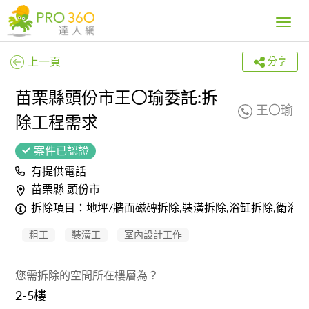
Toggle
navig
上一頁
分享
苗栗縣頭份市王〇瑜委託:拆
王〇瑜
除工程需求
案件已認證
有提供電話
苗栗縣 頭份市
拆除項目：地坪/牆面磁磚拆除,裝潢拆除,浴缸拆除,衛浴拆
粗工
裝潢工
室內設計工作
您需拆除的空間所在樓層為？
2-5樓