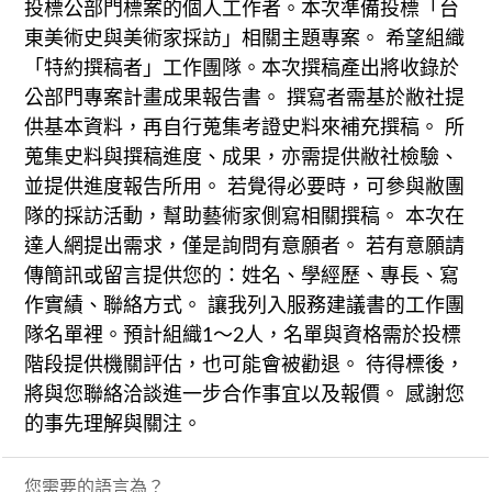
投標公部門標案的個人工作者。本次準備投標「台
東美術史與美術家採訪」相關主題專案。 希望組織
「特約撰稿者」工作團隊。本次撰稿產出將收錄於
公部門專案計畫成果報告書。 撰寫者需基於敝社提
供基本資料，再自行蒐集考證史料來補充撰稿。 所
蒐集史料與撰稿進度、成果，亦需提供敝社檢驗、
並提供進度報告所用。 若覺得必要時，可參與敝團
隊的採訪活動，幫助藝術家側寫相關撰稿。 本次在
達人網提出需求，僅是詢問有意願者。 若有意願請
傳簡訊或留言提供您的：姓名、學經歷、專長、寫
作實績、聯絡方式。 讓我列入服務建議書的工作團
隊名單裡。預計組織1～2人，名單與資格需於投標
階段提供機關評估，也可能會被勸退。 待得標後，
將與您聯絡洽談進一步合作事宜以及報價。 感謝您
的事先理解與關注。
您需要的語言為？