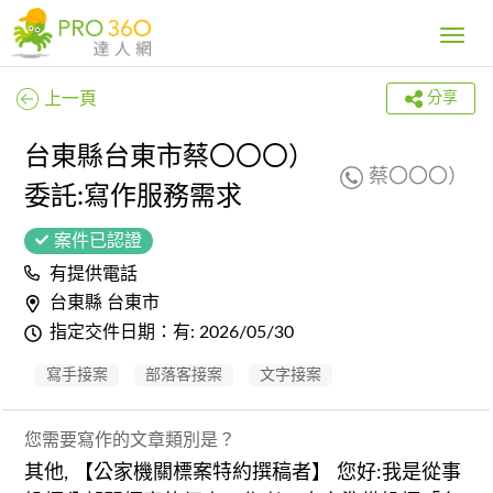
Toggle
navig
上一頁
分享
台東縣台東市蔡〇〇〇）
蔡〇〇〇）
委託:寫作服務需求
案件已認證
有提供電話
台東縣 台東市
指定交件日期：有: 2026/05/30
寫手接案
部落客接案
文字接案
您需要寫作的文章類別是？
其他, 【公家機關標案特約撰稿者】 您好:我是從事