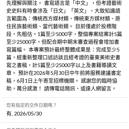
先理解與關注。 書寫語言是「中文」，但考證藝術
史史料有時會涉及「日文」「英文」，大致知識語
言範圍為：傳統西方媒材類、傳統東方媒材類、原
住民族藝術類、當代藝術類。 目前僅處於投標階
段，先粗估。1篇至少5000字，整個專案結案計5篇
至少25000字。但配合期中期末審查過程會增加書
寫篇幅。 本專案預計最終整體成果是：完成至少5
篇，經重新整理口述訪談且經考證的臺東美術史書
寫之書稿，計5篇至少25000字以上及書籍導讀文
章。 預計在2026年5月30日中午前將服務建議書定
稿，6月1日上午寄至招標機關。 感謝您的臨時協
助，萬分感激！ 請傳電話簡訊、或達人網留言。
您有指定的交件日期嗎？
有, 2026/05/30