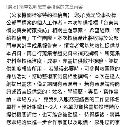
[選填] 簡單說明您需要撰寫的文章內容
【公家機關標案特約撰稿者】 您好:我是從事投標
公部門標案的個人工作者。本次準備投標「台東美
術史與美術家採訪」相關主題專案。 希望組織「特
約撰稿者」工作團隊。本次撰稿產出將收錄於公部
門專案計畫成果報告書。 撰寫者需基於敝社提供基
本資料，再自行蒐集考證史料來補充撰稿。 所蒐集
史料與撰稿進度、成果，亦需提供敝社檢驗、並提
供進度報告所用。 若覺得必要時，可參與敝團隊的
採訪活動，幫助藝術家側寫相關撰稿。 本次在達人
網提出需求，僅是詢問有意願者。 若有意願請傳簡
訊或留言提供您的：姓名、學經歷、專長、寫作實
績、聯絡方式。 讓我列入服務建議書的工作團隊名
單裡。預計組織1～2人，名單與資格需於投標階段
提供機關評估，也可能會被勸退。 待得標後，將與
您聯絡洽談進一步合作事宜以及報價。 感謝您的事