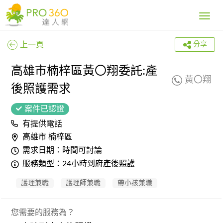
Toggle
navig
上一頁
分享
高雄市楠梓區黃〇翔委託:產
黃〇翔
後照護需求
案件已認證
有提供電話
高雄市 楠梓區
需求日期：時間可討論
服務類型：24小時到府產後照護
護理兼職
護理師兼職
帶小孩兼職
您需要的服務為？