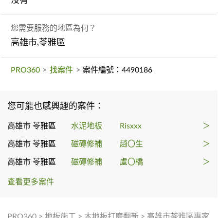
沒有
您需要服務的地區為何？
高雄市,苓雅區
PRO360
>
找案件
>
案件編號：4490186
您可能也感興趣的案件：
高雄市 苓雅區
水泥地板
Risxxx
＞
高雄市 苓雅區
磁磚修補
趙〇生
＞
高雄市 苓雅區
磁磚修補
盧〇橋
＞
查看更多案件
PRO360
>
地板施工
>
木地板打磨翻新
>
高雄市苓雅區專家