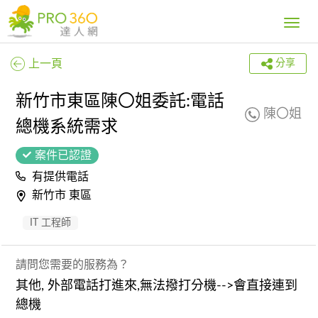
Toggle
navig
上一頁
分享
新竹市東區陳〇姐委託:電話
陳〇姐
總機系統需求
案件已認證
有提供電話
新竹市 東區
IT 工程師
請問您需要的服務為？
其他, 外部電話打進來,無法撥打分機-->會直接連到
總機