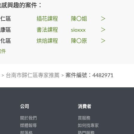
也感興趣的案件：
歸仁區
插花課程
陳〇姐
＞
永康區
書法課程
sioxxx
＞
新化區
烘焙課程
陳〇原
＞
案件
>
台南市歸仁區專家推薦
>
案件編號：4482971
公司
消費者
關於我們
買服務
媒體報導
如何找專家
部落格
熱門服務