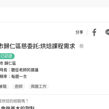
分享
市歸仁區慈委託:烘焙課程需求
慈
件已認證
市 歸仁區
時長：聽從老師的建議
頻率：每週一次
兼職
廚師
興趣工作
習烘焙的經驗嗎？
：會做基本的甜點