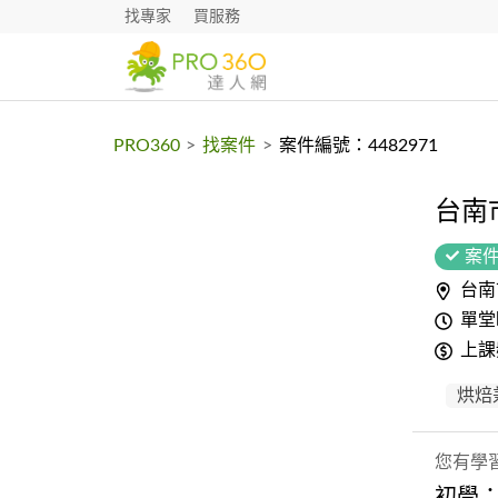
找專家
買服務
PRO360
>
找案件
>
案件編號：4482971
台南
案
台南
單堂
上課
烘焙
您有學
初學