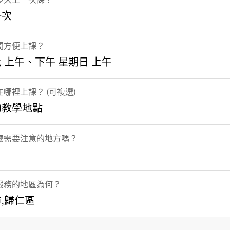
一次
間方便上課？
 上午、下午 星期日 上午
哪裡上課？ (可複選)
的教學地點
麼需要注意的地方嗎？
服務的地區為何？
,歸仁區