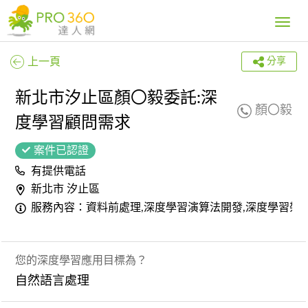
Toggle
navig
上一頁
分享
新北市汐止區顏〇毅委託:深
顏〇毅
度學習顧問需求
案件已認證
有提供電話
新北市 汐止區
服務內容：資料前處理,深度學習演算法開發,深度學習架
您的深度學習應用目標為？
自然語言處理