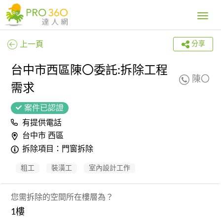
Toggle
navig
上一頁
分享
台中市西區陳〇委託:拆除工程
陳〇
需求
案件已認證
有提供電話
台中市 西區
拆除項目：門窗拆除
粗工
裝潢工
室內設計工作
您需拆除的空間所在樓層為？
1樓