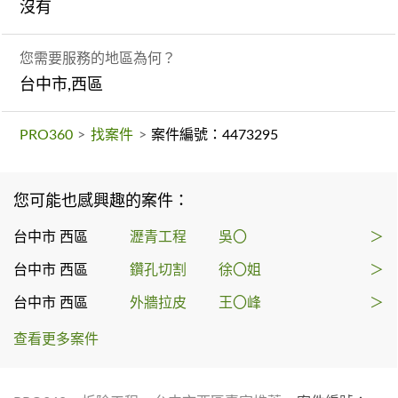
沒有
您需要服務的地區為何？
台中市,西區
PRO360
>
找案件
>
案件編號：4473295
您可能也感興趣的案件：
台中市 西區
瀝青工程
吳〇
＞
台中市 西區
鑽孔切割
徐〇姐
＞
台中市 西區
外牆拉皮
王〇峰
＞
查看更多案件