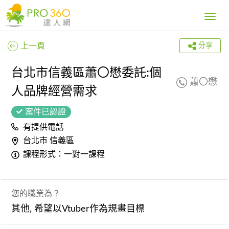
Toggle
navig
上一頁
分享
台北市信義區蕭〇懋委託:個
蕭〇懋
人品牌經營需求
案件已認證
有提供電話
台北市 信義區
課程形式：一對一課程
您的職業為？
其他, 希望以Vtuber作為規畫目標