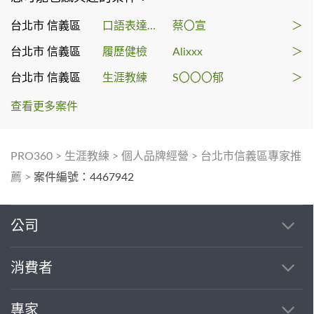
台北市 信義區
口語表達課程
蔡〇宣
＞
台北市 信義區
履歷健檢
Alixxx
＞
台北市 信義區
生涯教練
S〇〇〇郁
＞
查看更多案件
PRO360
>
生涯教練
>
個人品牌經營
>
台北市信義區專家推
薦
>
案件編號：4467942
公司
消費者
專家