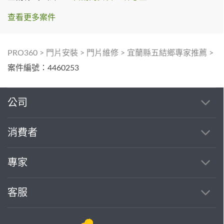
查看更多案件
PRO360
>
門片安裝
>
門片維修
>
宜蘭縣五結鄉專家推薦
>
案件編號：4460253
公司
消費者
專家
客服