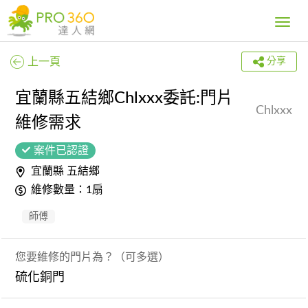
Toggle
navig
上一頁
分享
宜蘭縣五結鄉Chlxxx委託:門片
Chlxxx
維修需求
案件已認證
宜蘭縣 五結鄉
維修數量：1扇
師傅
您要維修的門片為？（可多選）
硫化銅門