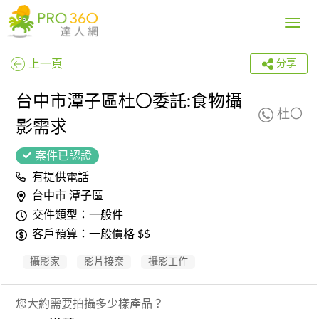
Toggle
navig
上一頁
分享
台中市潭子區杜〇委託:食物攝
杜〇
影需求
案件已認證
有提供電話
台中市 潭子區
交件類型：一般件
客戶預算：一般價格 $$
攝影家
影片接案
攝影工作
您大約需要拍攝多少樣產品？