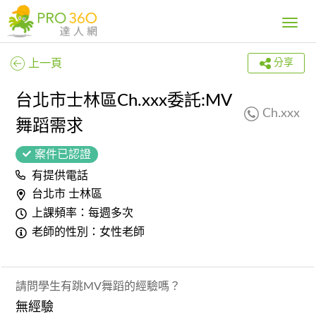
Toggle
navig
上一頁
分享
台北市士林區Ch.xxx委託:MV
Ch.xxx
舞蹈需求
案件已認證
有提供電話
台北市 士林區
上課頻率：每週多次
老師的性別：女性老師
請問學生有跳MV舞蹈的經驗嗎？
無經驗