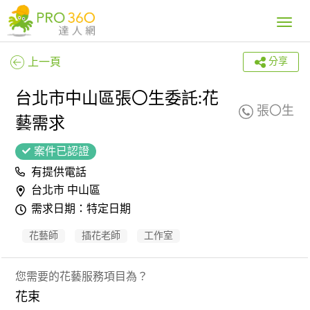
Toggle
navig
上一頁
分享
台北市中山區張〇生委託:花
張〇生
藝需求
案件已認證
有提供電話
台北市 中山區
需求日期：特定日期
花藝師
插花老師
工作室
您需要的花藝服務項目為？
花束