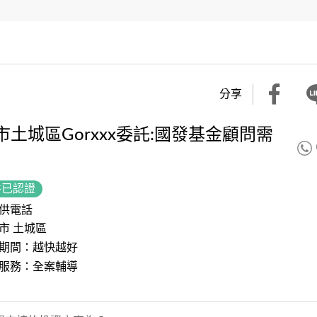
分享
市土城區Gorxxx委託:國發基金顧問需
件已認證
供電話
市 土城區
期間：越快越好
服務：全案輔導