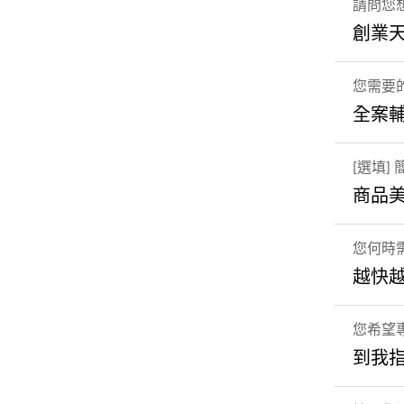
請問您
創業
您需要
全案
[選填
商品美
您何時
越快
您希望專
到我