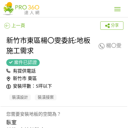
Toggle
navig
上一頁
分享
新竹市東區楊〇雯委託:地板
楊〇雯
施工需求
案件已認證
有提供電話
新竹市 東區
安裝坪數：5坪以下
裝潢設計
裝潢接案
您需要安裝地板的空間為？
臥室