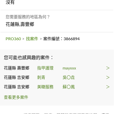
沒有
您需要服務的地區為何？
花蓮縣,壽豐鄉
PRO360
>
找案件
>
案件編號：3866894
您可能也感興趣的案件：
花蓮縣 壽豐鄉
指甲護理
mayxxx
＞
花蓮縣 吉安鄉
刺青
吳〇垚
＞
花蓮縣 吉安鄉
美睫服務
蘇〇鳳
＞
查看更多案件