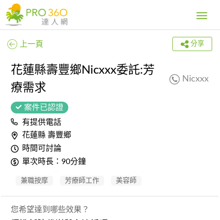
Toggle
navig
上一頁
分享
花蓮縣壽豐鄉Nicxxx委託:芳
Nicxxx
療需求
案件已認證
有提供電話
花蓮縣 壽豐鄉
時間可討論
單次時長：90分鐘
兼職按摩
芳療師工作
美容師
您希望達到哪些效果？