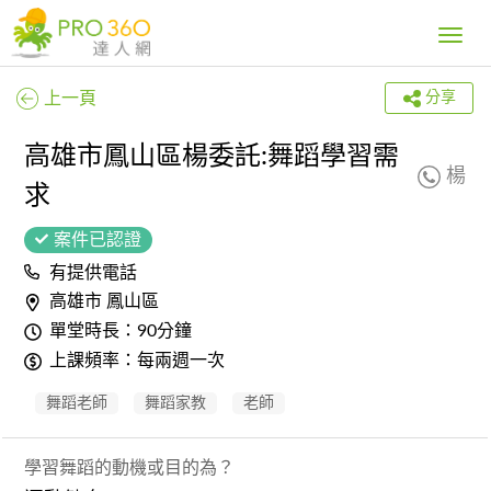
Toggle
navig
上一頁
分享
高雄市鳳山區楊委託:舞蹈學習需
楊
求
案件已認證
有提供電話
高雄市 鳳山區
單堂時長：90分鐘
上課頻率：每兩週一次
舞蹈老師
舞蹈家教
老師
學習舞蹈的動機或目的為？