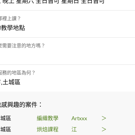
 晚上 星期六 全日皆可 星期日 全日皆可
哪裡上課？
的教學地點
麼需要注意的地方嗎？
服務的地區為何？
,土城區
也感興趣的案件：
土城區
編織教學
Artxxx
＞
土城區
烘焙課程
江
＞