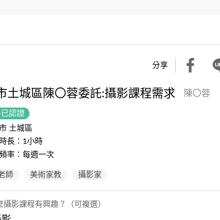
分享
市土城區陳〇蓉委託:攝影課程需求
陳〇蓉
件已認證
市 土城區
時長：1小時
頻率：每週一次
老師
美術家教
攝影家
麼攝影課程有興趣？（可複選）
攝影