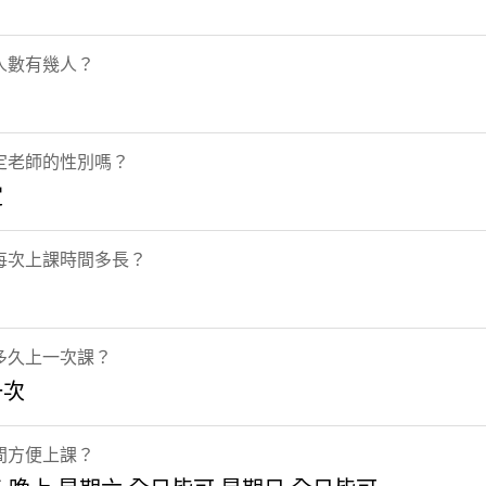
人數有幾人？
定老師的性別嗎？
定
每次上課時間多長？
多久上一次課？
一次
間方便上課？