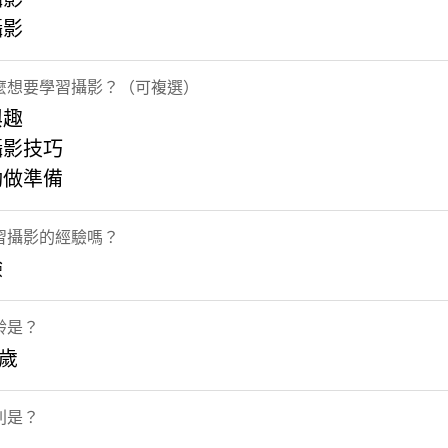
攝影
麼想要學習攝影？（可複選）
興趣
攝影技巧
動做準備
習攝影的經驗嗎？
驗
齡是？
5歲
別是？