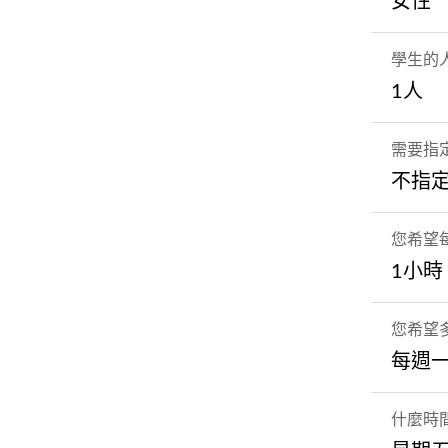
女性
學生的
1人
需要指
不指
您希望
1小時
您希望
每週
什麼時