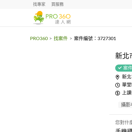
找專家
買服務
PRO360
>
找案件
>
案件編號：3727301
新北
案
新北
單堂
上課
攝影
您對什
手機