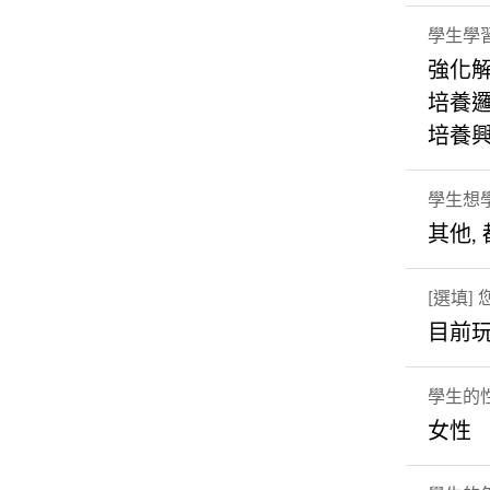
學生學
強化
培養
培養
學生想
其他,
[選填
目前玩
學生的
女性