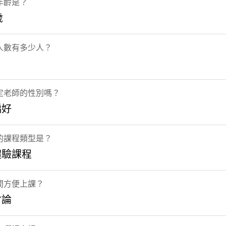
年齡是？
歲
人數有多少人？
定老師的性別嗎？
偏好
的課程類型是？
體驗課程
間方便上課？
討論