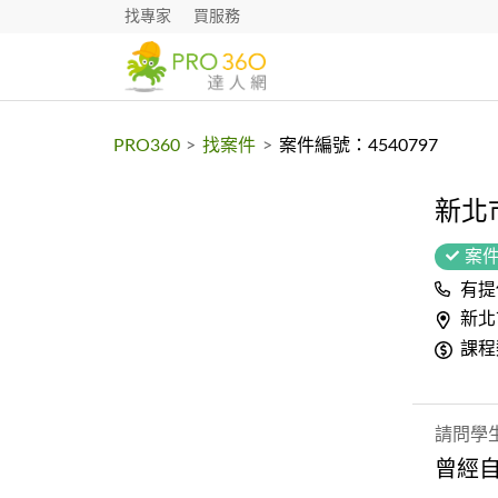
找專家
買服務
PRO360
>
找案件
>
案件編號：4540797
新北
案
有提
新北
課程
請問學
曾經