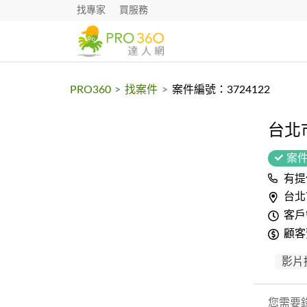
找專家
買服務
PRO360
>
找案件
>
案件編號：3724122
台北
案
有提
台北
客戶
顧客
影片
您需要