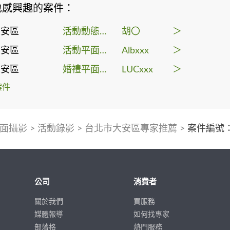
也感興趣的案件：
大安區
活動動態錄影
胡〇
＞
大安區
活動平面攝影
Albxxx
＞
大安區
婚禮平面攝影
LUCxxx
＞
案件
面攝影
>
活動錄影
>
台北市大安區專家推薦
>
案件編號：3
公司
消費者
關於我們
買服務
媒體報導
如何找專家
部落格
熱門服務