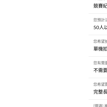
競賽
您預計
50人
您希望
單機
您有需
不需
您希望
完整
[選填