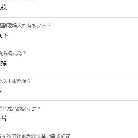
紀錄
活動現場大約有多少人？
以下
拍攝模式為？
拍攝
要以下服務嗎？
要
影片成品的類型是？
長片
] 補充說明錄影內容或其他需求細節