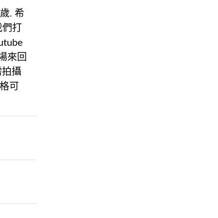
歲. 希
我們打
ube
球場來回
需拍攝
價格可