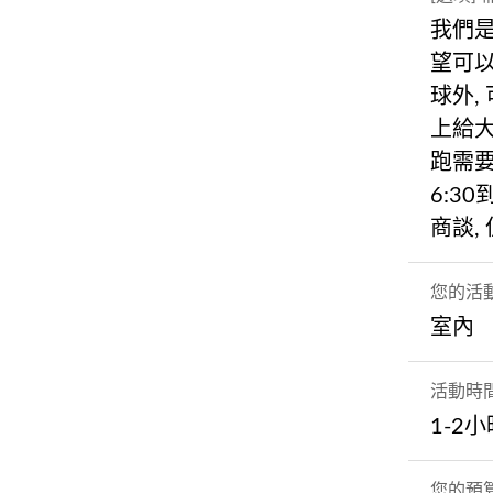
我們是
望可
球外,
上給大
跑需要
6:3
商談,
您的活
室內
活動時
1-2
您的預