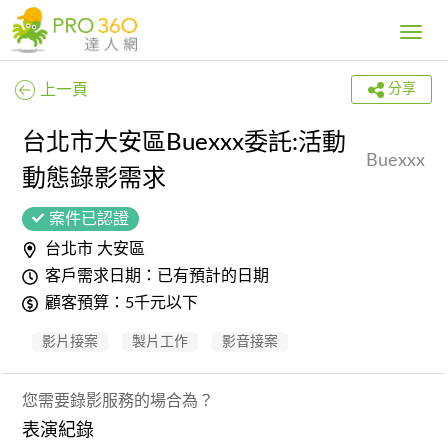
Toggle
navig
上一頁
分享
台北市大安區Buexxx委託:活動
Buexxx
動態錄影需求
案件已認證
台北市 大安區
客戶需求日期：已有預計的日期
顧客預算：5千元以下
影片接案
製片工作
影音接案
您需要錄影服務的場合為？
表演紀錄