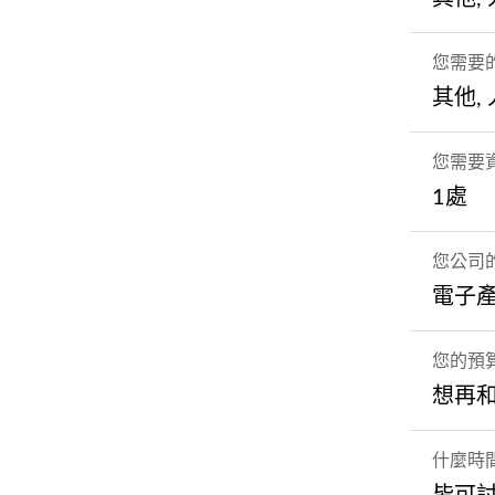
您需要
其他,
您需要
1處
您公司
電子
您的預
想再
什麼時