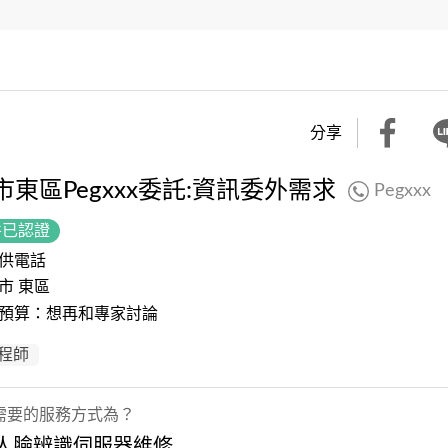
分享
市東區Pegxxx委託:資訊委外需求
Pegxxx
件已認證
供電話
市 東區
預算：想再和專家討論
工程師
需要的服務方式為？
 人臉辨識伺服器維修