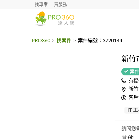
找專家
買服務
PRO360
>
找案件
>
案件編號：3720144
新竹
案
有提
新竹
客戶
IT 
請問您
其他,