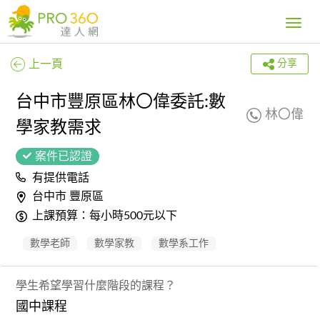
Toggle
navig
上一頁
分享
台中市豐原區林〇偉委託:數
林〇偉
學家教需求
案件已認證
有提供電話
台中市 豐原區
上課預算：每小時500元以下
數學老師
數學家教
數學系工作
學生希望學習什麼階段的課程？
國中課程