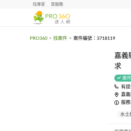
找專家
買服務
PRO360
>
找案件
>
案件編號：3718119
嘉義
求
案
有提
嘉義
服務
水土