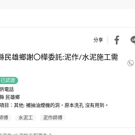
分享
縣民雄鄉謝〇樺委託:泥作/水泥施工需
件已認證
供電話
縣 民雄鄉
項目：其他: 補抽油煙機的洞，原本洗孔 沒有用到。
師傅
水泥工
泥作師傅