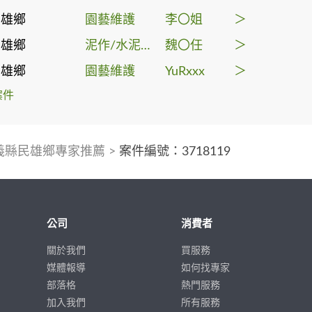
民雄鄉
園藝維護
李〇姐
＞
民雄鄉
泥作/水泥施工
魏〇任
＞
民雄鄉
園藝維護
YuRxxx
＞
案件
義縣民雄鄉專家推薦
>
案件編號：3718119
公司
消費者
關於我們
買服務
媒體報導
如何找專家
部落格
熱門服務
加入我們
所有服務