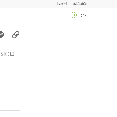
找案件
成為專家
登入
謝〇樺