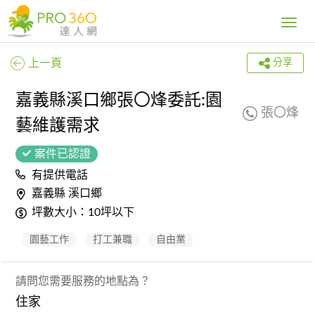
Toggle
navig
上一頁
分享
嘉義縣溪口鄉張〇烽委託:園
張〇烽
藝維護需求
案件已認證
有提供電話
嘉義縣 溪口鄉
坪數大小：10坪以下
園藝工作
打工兼職
自由業
請問您需要服務的地點為？
住家