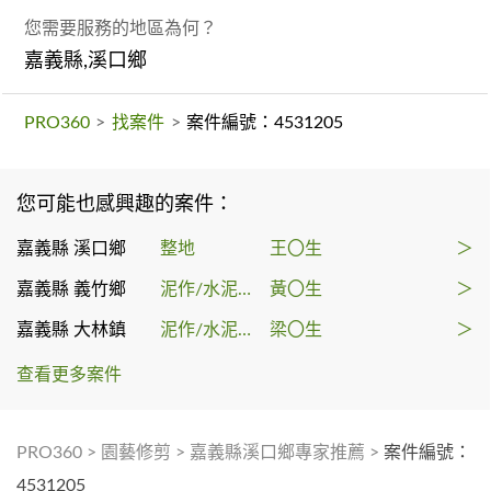
您需要服務的地區為何？
嘉義縣,溪口鄉
PRO360
>
找案件
>
案件編號：4531205
您可能也感興趣的案件：
嘉義縣 溪口鄉
整地
王〇生
＞
嘉義縣 義竹鄉
泥作/水泥施工
黃〇生
＞
嘉義縣 大林鎮
泥作/水泥施工
梁〇生
＞
查看更多案件
PRO360
>
園藝修剪
>
嘉義縣溪口鄉專家推薦
>
案件編號：
4531205