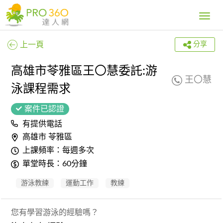
Toggle
navig
上一頁
分享
高雄市苓雅區王〇慧委託:游
王〇慧
泳課程需求
案件已認證
有提供電話
高雄市 苓雅區
上課頻率：每週多次
單堂時長：60分鐘
游泳教練
運動工作
教練
您有學習游泳的經驗嗎？