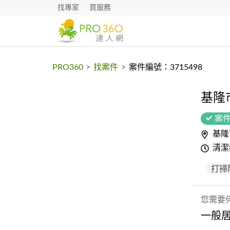
找專家
買服務
PRO360
>
找案件
>
案件編號：3715498
基隆
案
基隆
清潔
打掃
您需要
一般