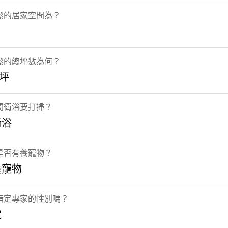
潔的居家空間為？
潔的總坪數為何？
0坪
間衛浴要打掃？
衛浴
是否有養寵物？
養寵物
指定專家的性別嗎？
定