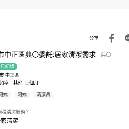
分享
市中正區典〇委託:居家清潔需求
典〇
件已認證
市 中正區
頻率：其他: 三個月
阿姨
阿姨
清潔員
何種清潔服務？
居家清潔