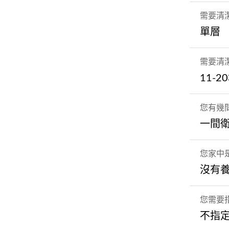
需要清
單層
需要清
11-2
您有幾
一間
您家中
沒有
您需要
不指