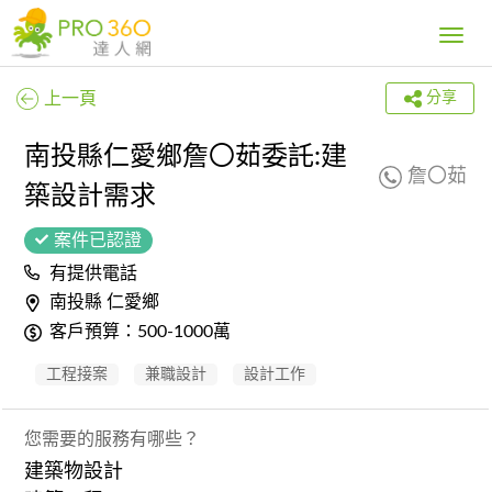
Toggle
navig
上一頁
分享
南投縣仁愛鄉詹〇茹委託:建
詹〇茹
築設計需求
案件已認證
有提供電話
南投縣 仁愛鄉
客戶預算：500-1000萬
工程接案
兼職設計
設計工作
您需要的服務有哪些？
建築物設計