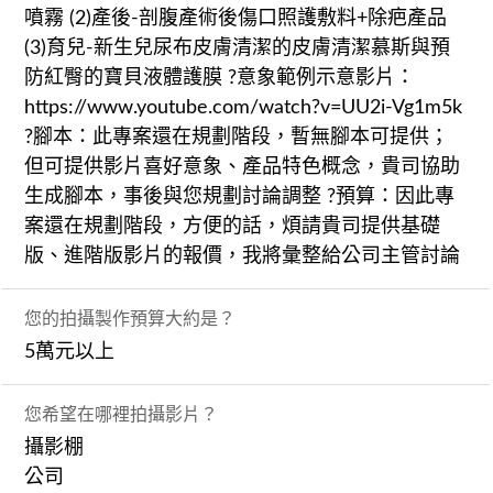
噴霧 (2)產後-剖腹產術後傷口照護敷料+除疤產品
(3)育兒-新生兒尿布皮膚清潔的皮膚清潔慕斯與預
防紅臀的寶貝液體護膜 ?意象範例示意影片：
https://www.youtube.com/watch?v=UU2i-Vg1m5k
?腳本：此專案還在規劃階段，暫無腳本可提供；
但可提供影片喜好意象、產品特色概念，貴司協助
生成腳本，事後與您規劃討論調整 ?預算：因此專
案還在規劃階段，方便的話，煩請貴司提供基礎
版、進階版影片的報價，我將彙整給公司主管討論
您的拍攝製作預算大約是？
5萬元以上
您希望在哪裡拍攝影片？
攝影棚
公司