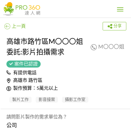
Toggle
navig
上一頁
分享
高雄市路竹區M〇〇〇姐
M〇〇〇姐
委託:影片拍攝需求
案件已認證
有提供電話
高雄市 路竹區
製作預算：5萬元以上
製片工作
影音接案
攝影工作室
請問影片製作的需求單位為？
公司