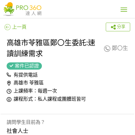
Toggle
navig
上一頁
分享
高雄市苓雅區鄭〇生委託:速
鄭〇生
讀訓練需求
案件已認證
有提供電話
高雄市 苓雅區
上課頻率：每週一次
課程形式：私人課程或團體班皆可
請問學生目前為？
社會人士