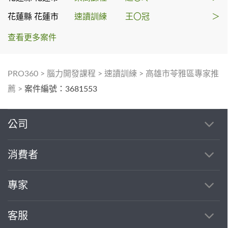
花蓮縣 花蓮市
速讀訓練
王〇冠
＞
查看更多案件
PRO360
>
腦力開發課程
>
速讀訓練
>
高雄市苓雅區專家推
薦
>
案件編號：3681553
公司
消費者
專家
客服