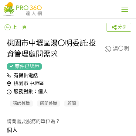
Toggle
navig
上一頁
分享
桃園市中壢區湯〇明委託:投
湯〇明
資管理顧問需求
案件已認證
有提供電話
桃園市 中壢區
服務對象：個人
講師兼職
顧問兼職
顧問
請問需要服務的單位為？
個人