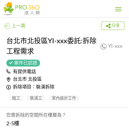
Toggle
navig
上一頁
分享
台北市北投區YI-xxx委託:拆除
YI-xxx
工程需求
案件已認證
有提供電話
台北市 北投區
拆除項目：裝潢拆除
粗工
裝潢工
室內設計工作
您需拆除的空間所在樓層為？
2-5樓