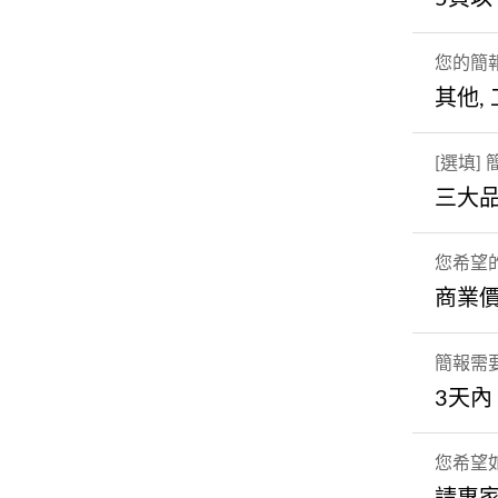
您的簡
其他,
[選填]
三大
您希望
商業價
簡報需
3天內
您希望如