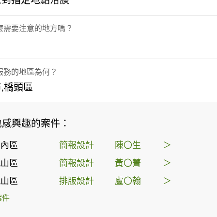
家到指定地點洽談
麼需要注意的地方嗎？
服務的地區為何？
,橋頭區
也感興趣的案件：
湖內區
簡報設計
陳〇生
＞
鳳山區
簡報設計
黃〇菁
＞
鳳山區
排版設計
盧〇翰
＞
案件