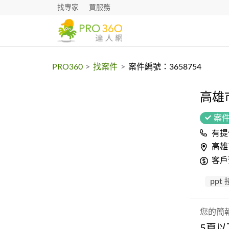
找專家
買服務
PRO360
>
找案件
>
案件編號：3658754
高雄
案
有提
高雄
客戶
ppt
您的簡
5頁以