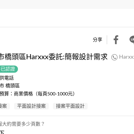
分享
市橋頭區Harxxx委託:簡報設計需求
Harxx
件已認證
供電話
市 橋頭區
預算：商業價格（每頁500-1000元）
 接案
平面設計接案
接案平面設計
報大約需要多少頁數？
下