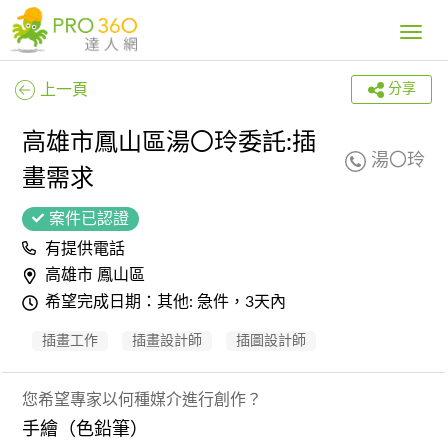
Toggle
navig
上一頁
分享
高雄市鳳山區湯〇玲委託:插
湯〇玲
畫需求
案件已認證
有提供電話
高雄市 鳳山區
希望完成日期：其他: 急件，3天內
插畫工作
插畫設計師
插圖設計師
您希望專家以何種媒介進行創作？
手繪（色鉛筆）