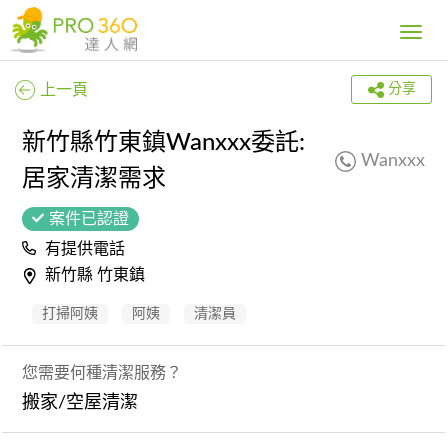
Toggle
navig
上一頁
分享
新竹縣竹東鎮Wanxxx委託:
Wanxxx
居家清潔需求
案件已認證
有提供電話
新竹縣 竹東鎮
打掃阿姨
阿姨
清潔員
您需要何種清潔服務？
搬家/空屋清潔