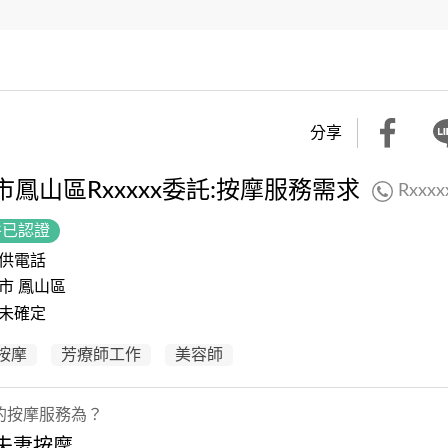
分享
市鳳山區Rxxxxx委託:按摩服務需求
Rxxxx
件已認證
供電話
市 鳳山區
未確定
按摩
芳療師工作
美容師
的按摩服務為？
 夫妻按摩