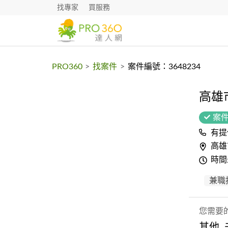
找專家
買服務
PRO360
>
找案件
>
案件編號：3648234
高雄
案
有提
高雄
時間
兼職
您需要
其他,