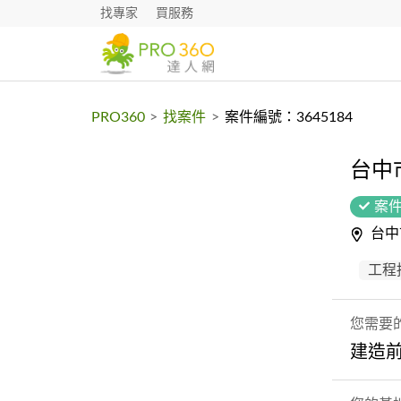
找專家
買服務
PRO360
>
找案件
>
案件編號：3645184
台中
案
台中
工程
您需要
建造