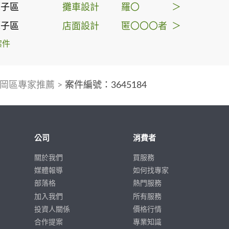
潭子區
攤車設計
羅〇
＞
潭子區
店面設計
匿〇〇〇者
＞
案件
岡區專家推薦
>
案件編號：3645184
公司
消費者
關於我們
買服務
媒體報導
如何找專家
部落格
熱門服務
加入我們
所有服務
投資人關係
價格行情
合作提案
專業知識