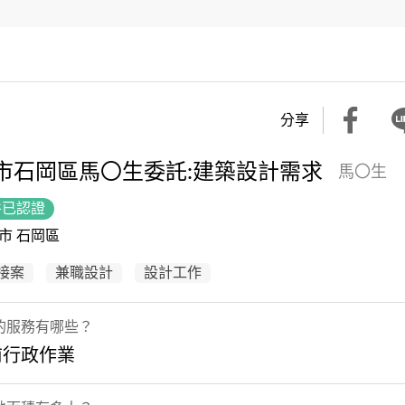
分享
市石岡區馬〇生委託:建築設計需求
馬〇生
件已認證
市 石岡區
接案
兼職設計
設計工作
的服務有哪些？
前行政作業