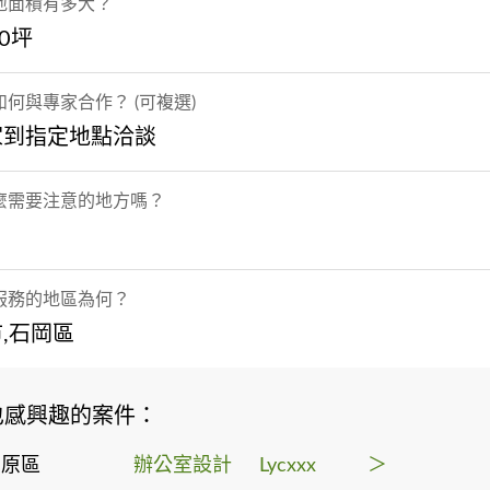
地面積有多大？
00坪
何與專家合作？ (可複選)
家到指定地點洽談
麼需要注意的地方嗎？
服務的地區為何？
,石岡區
也感興趣的案件：
豐原區
辦公室設計
Lycxxx
＞