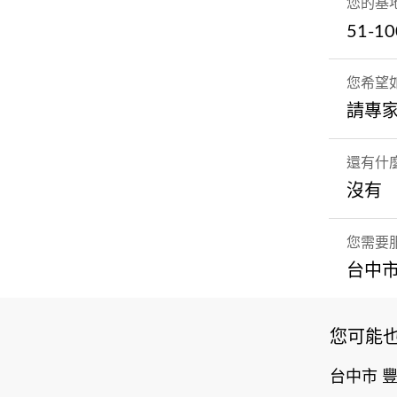
您的基
51-1
您希望如
請專
還有什
沒有
您需要
台中市
您可能
台中市 