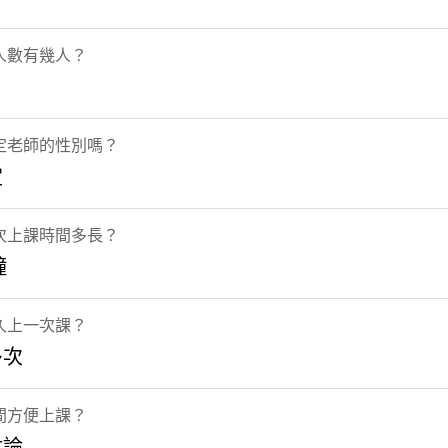
人數有幾人？
定老師的性別嗎？
定
次上課時間多長？
鐘
久上一次課？
多次
間方便上課？
討論