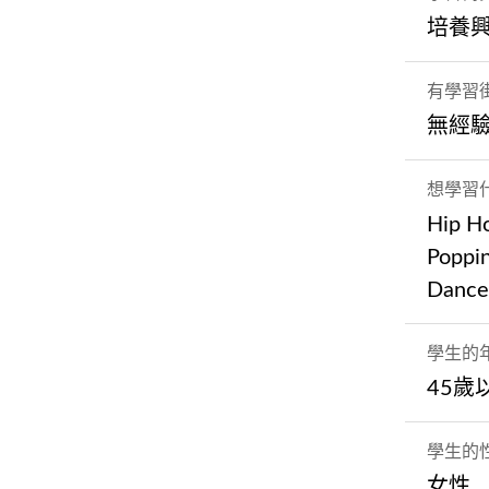
培養
有學習
無經
想學習
Hip H
Poppi
Dance
學生的
45歲
學生的
女性