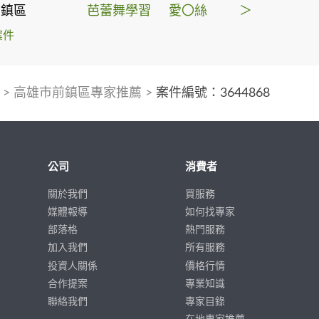
前鎮區
芭蕾舞學習
愛〇絲
＞
案件
>
高雄市前鎮區專家推薦
>
案件編號：3644868
公司
消費者
關於我們
買服務
媒體報導
如何找專家
部落格
熱門服務
加入我們
所有服務
投資人關係
價格行情
合作提案
專業知識
聯絡我們
專家目錄