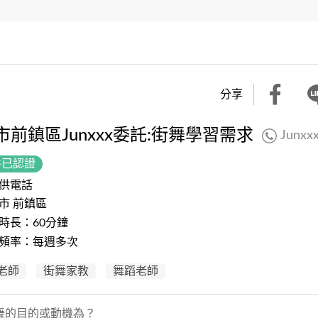
分享
市前鎮區Junxxx委託:街舞學習需求
Junxx
件已認證
供電話
市 前鎮區
時長：60分鐘
頻率：每週多次
老師
街舞家教
舞蹈老師
舞的目的或動機為？