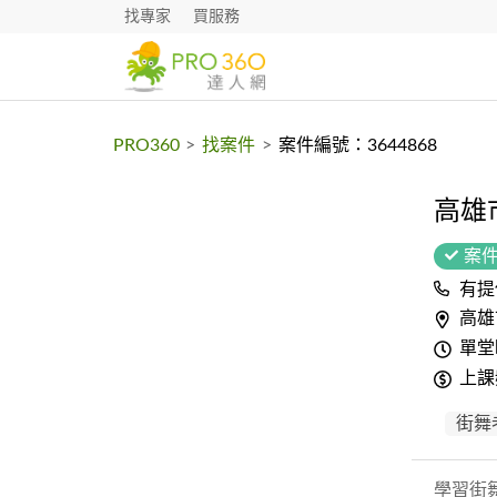
找專家
買服務
PRO360
>
找案件
>
案件編號：3644868
高雄
案
有提
高雄
單堂
上課
街舞
學習街