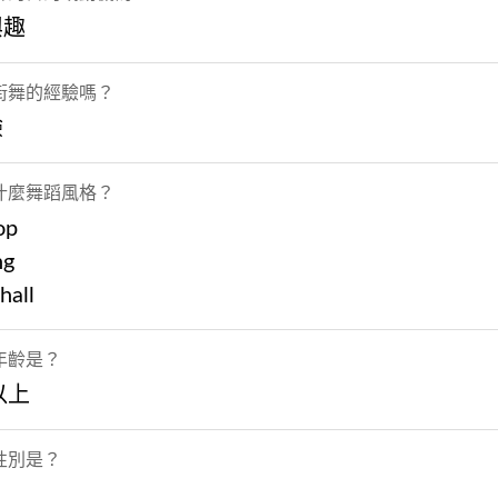
興趣
街舞的經驗嗎？
驗
什麼舞蹈風格？
op
ng
hall
年齡是？
以上
性別是？