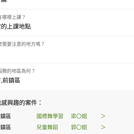
在哪裡上課？
定的上課地點
麼需要注意的地方嗎？
服務的地區為何？
,前鎮區
也感興趣的案件：
前鎮區
國標舞學習
梁〇姐
＞
前鎮區
兒童舞蹈
郭〇姐
＞