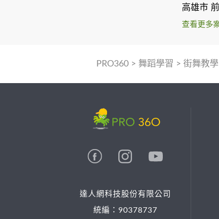
高雄市 
查看更多
PRO360
>
舞蹈學習
>
街舞教學
達人網科技股份有限公司
統編：90378737