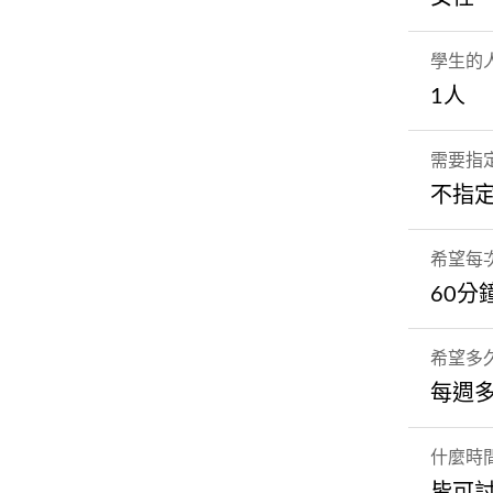
學生的
1人
需要指
不指
希望每
60分
希望多
每週
什麼時
皆可