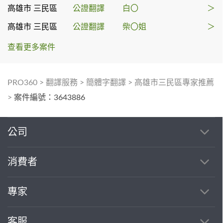
高雄市 三民區
公證翻譯
白〇
＞
高雄市 三民區
公證翻譯
柴〇姐
＞
查看更多案件
PRO360
>
翻譯服務
>
簡體字翻譯
>
高雄市三民區專家推薦
>
案件編號：3643886
公司
消費者
專家
客服