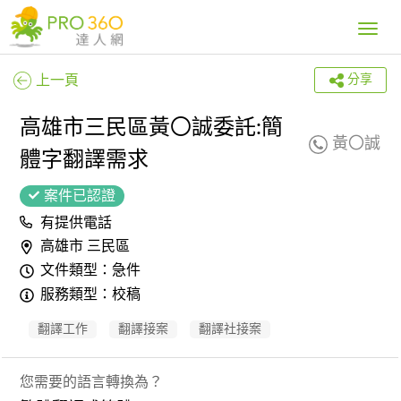
Toggle
navig
上一頁
分享
高雄市三民區黃〇誠委託:簡
黃〇誠
體字翻譯需求
案件已認證
有提供電話
高雄市 三民區
文件類型：急件
服務類型：校稿
翻譯工作
翻譯接案
翻譯社接案
您需要的語言轉換為？