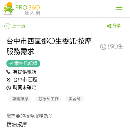
Toggle
navig
上一頁
分享
台中市西區鄧〇生委託:按摩
鄧〇生
服務需求
案件已認證
有提供電話
台中市 西區
時間未確定
兼職按摩
芳療師工作
美容師
您需要的按摩服務為？
精油按摩