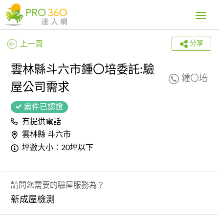
Toggle
navig
上一頁
分享
雲林縣斗六市鍾〇培委託:驗
鍾〇培
屋公司需求
案件已認證
有提供電話
雲林縣 斗六市
坪數大小：20坪以下
請問您需要的驗屋服務為？
新成屋檢測