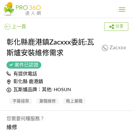
Toggle
navig
上一頁
分享
彰化縣鹿港鎮Zacxxx委託:瓦
Zacxxx
斯爐安裝維修需求
案件已認證
有提供電話
彰化縣 鹿港鎮
瓦斯爐品牌：其他: HOSUN
字幕接案
兼職維修
晚上兼職
您需要何種服務？
維修