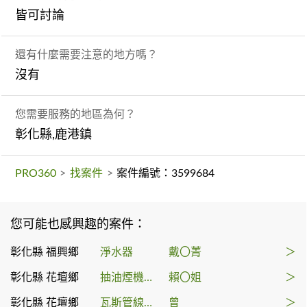
皆可討論
還有什麼需要注意的地方嗎？
沒有
您需要服務的地區為何？
彰化縣,鹿港鎮
PRO360
>
找案件
>
案件編號：3599684
您可能也感興趣的案件：
彰化縣 福興鄉
淨水器
戴〇菁
＞
彰化縣 花壇鄉
抽油煙機裝修
賴〇姐
＞
彰化縣 花壇鄉
瓦斯管線更換
曾
＞