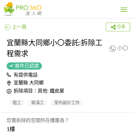
Toggle
navig
上一頁
分享
宜蘭縣大同鄉小〇委託:拆除工
小〇
程需求
案件已認證
有提供電話
宜蘭縣 大同鄉
拆除項目：其他: 鐵皮屋
粗工
裝潢工
室內設計工作
您需拆除的空間所在樓層為？
1樓