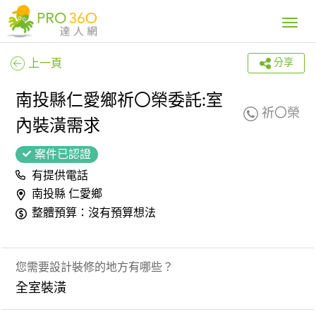
Toggle
navig
上一頁
分享
南投縣仁愛鄉祈〇榮委託:室
祈〇榮
內裝潢需求
案件已認證
有提供電話
南投縣 仁愛鄉
整體預算：沒有預算想法
您需要設計裝修的地方有哪些？
全室裝潢