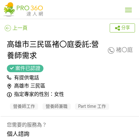
Toggle
navig
上一頁
分享
高雄市三民區褚〇庭委託:營
褚〇庭
養師需求
案件已認證
有提供電話
高雄市 三民區
指定專家的性別：女性
營養師工作
營養師兼職
Part time 工作
您需要的服務為？
個人諮詢