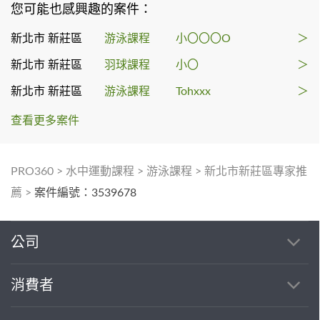
您可能也感興趣的案件：
新北市 新莊區
游泳課程
小〇〇〇O
＞
新北市 新莊區
羽球課程
小〇
＞
新北市 新莊區
游泳課程
Tohxxx
＞
查看更多案件
PRO360
>
水中運動課程
>
游泳課程
>
新北市新莊區專家推
薦
>
案件編號：3539678
公司
消費者