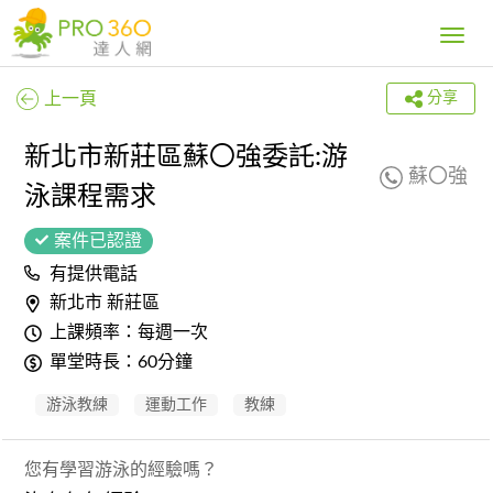
Toggle
navig
上一頁
分享
新北市新莊區蘇〇強委託:游
蘇〇強
泳課程需求
案件已認證
有提供電話
新北市 新莊區
上課頻率：每週一次
單堂時長：60分鐘
游泳教練
運動工作
教練
您有學習游泳的經驗嗎？