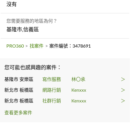
沒有
您需要服務的地區為何？
基隆市,信義區
PRO360
>
找案件
>
案件編號：3478691
您可能也感興趣的案件：
基隆市 安樂區
寫作服務
林〇承
＞
新北市 板橋區
網路行銷
Kenxxx
＞
新北市 板橋區
社群行銷
Kenxxx
＞
查看更多案件