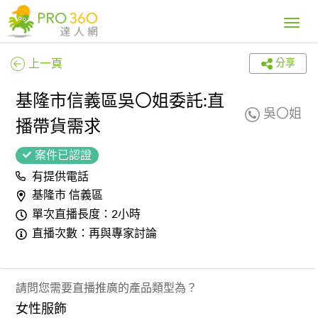
Toggle
navig
上一頁
分享
基隆市信義區吳〇姐委託:直
吳〇姐
播帶貨需求
案件已認證
有提供電話
基隆市 信義區
單次直播長度：2小時
直播次數：再與專家討論
請問您需要直播推廣的產品類型為？
女性服飾