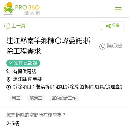
Toggle
navig
上一頁
分享
連江縣南竿鄉陳〇瑋委託:拆
陳〇瑋
除工程需求
案件已認證
有提供電話
連江縣 南竿鄉
拆除項目：裝潢拆除,浴缸拆除,衛浴拆除,廚具/流理臺拆
粗工
裝潢工
室內設計工作
您需拆除的空間所在樓層為？
2-5樓