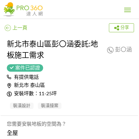
Toggle
navig
上一頁
分享
新北市泰山區彭〇涵委託:地
彭〇涵
板施工需求
案件已認證
有提供電話
新北市 泰山區
安裝坪數：11-25坪
裝潢設計
裝潢接案
您需要安裝地板的空間為？
全屋