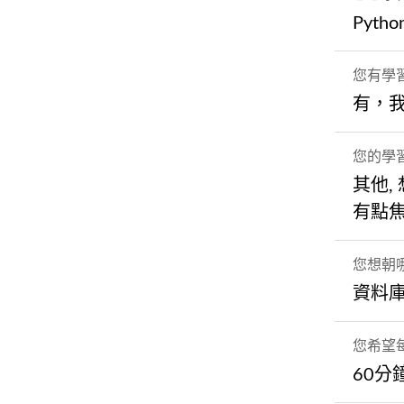
Pytho
您有學
有，
您的學
其他,
有點
您想朝
資料
您希望
60分