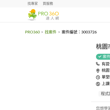
找專家
買服務
PRO360
>
找案件
>
案件編號：3003726
桃園
案
有提
桃園
單堂
上課
程式
您想學