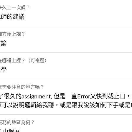
多久上一次課？
老師的建議
間方便上課？
討論
在哪裡上課？（可複選）
教學
麼需要注意的地方嗎？
做了很久的assignment, 但是一直Error又快到截止日
可以說明邏輯給我聽，或是跟我說該如何下手或是De
服務的地區為何？
,中壢區