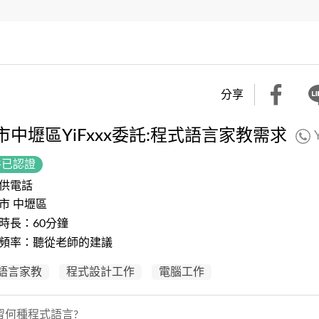
分享
市中壢區YiFxxx委託:程式語言家教需求
件已認證
供電話
市 中壢區
時長：60分鐘
頻率：聽從老師的建議
語言家教
程式設計工作
電腦工作
習何種程式語言?