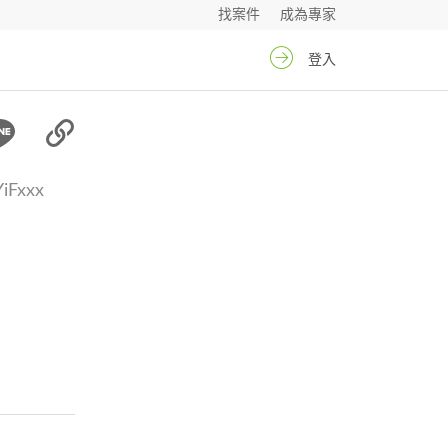
找案件
成為專家
登入
YiFxxx