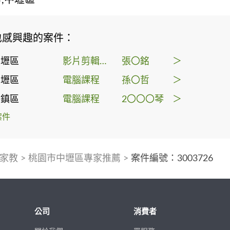
也感興趣的案件：
中壢區
影片剪輯教學
張〇銘
＞
中壢區
電腦課程
孫〇哲
＞
平鎮區
電腦課程
2〇〇〇琴
＞
案件
家教
>
桃園市中壢區專家推薦
>
案件編號：3003726
公司
消費者