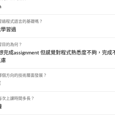
n
習過程式語言的基礎嗎？
我學習過
習目的為何？
 想完成assignment 但感覺對程式熟悉度不夠，完
焦慮
哪個方向的技術層面發展？
庫
每次上課時間多長？
鐘