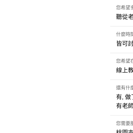
您希望
聽從
什麼時
皆可
您希望
線上
還有什
有, 
有老師
您需要
桃園市